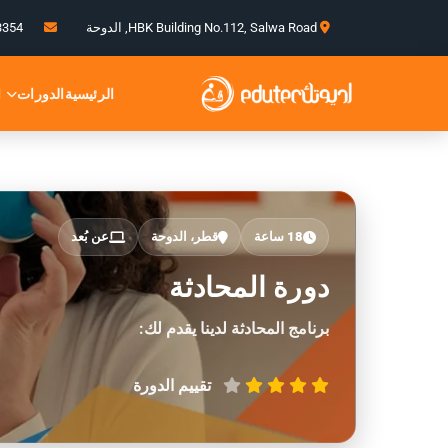
HBK Building No.112, Salwa Road, الدوحة
info@edu-tec.net
3354
الدورات
الرئيسية
ا
18 ساعة
قطر، الدوحة
عن بُعد
دورة المحادثة
برنامج المحادثة لدينا يقدم لك:
تقييم الدورة