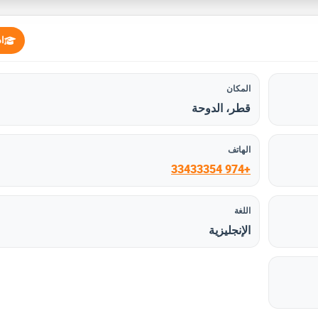
ا
المكان
قطر، الدوحة
الهاتف
+974 33433354
اللغة
الإنجليزية