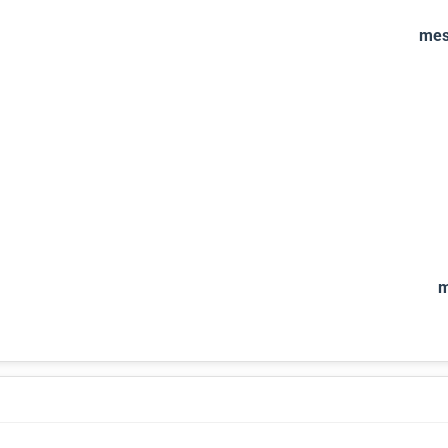
mes
m